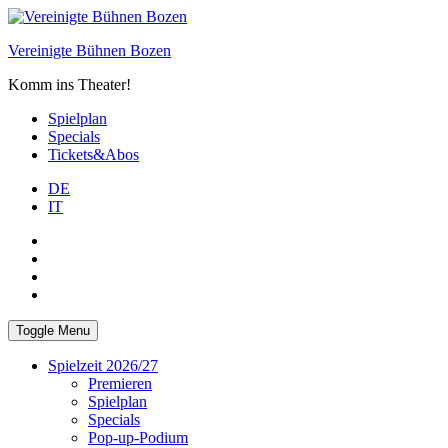
Skip
to
Vereinigte Bühnen Bozen
content
Komm ins Theater!
Spielplan
Specials
Tickets&Abos
DE
IT
PLUS
facebook
Instagram
WhatsApp
Toggle Menu
Spielzeit 2026/27
Premieren
Spielplan
Specials
Pop-up-Podium