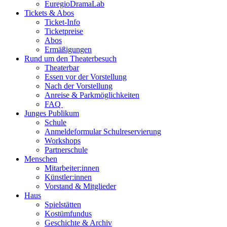
EuregioDramaLab
Tickets & Abos
Ticket-Info
Ticketpreise
Abos
Ermäßigungen
Rund um den Theaterbesuch
Theaterbar
Essen vor der Vorstellung
Nach der Vorstellung
Anreise & Parkmöglichkeiten
FAQ
Junges Publikum
Schule
Anmeldeformular Schulreservierung
Workshops
Partnerschule
Menschen
Mitarbeiter:innen
Künstler:innen
Vorstand & Mitglieder
Haus
Spielstätten
Kostümfundus
Geschichte & Archiv