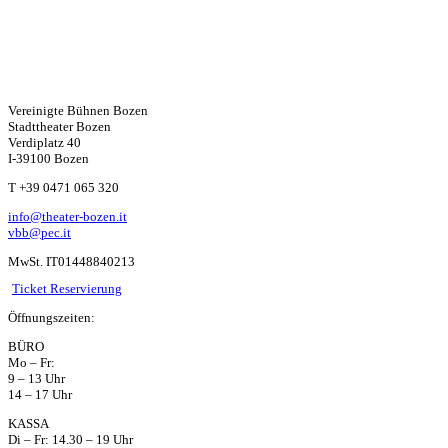
Vereinigte Bühnen Bozen
Stadttheater Bozen
Verdiplatz 40
I-39100 Bozen
W
T +39 0471 065 320
info@theater-bozen.it
ha
vbb@pec.it
MwSt. IT01448840213
ts
Ticket Reservierung
Öffnungszeiten:
ap
BÜRO
Mo – Fr:
p
9 – 13 Uhr
14 – 17 Uhr
KASSA
Di – Fr: 14.30 – 19 Uhr