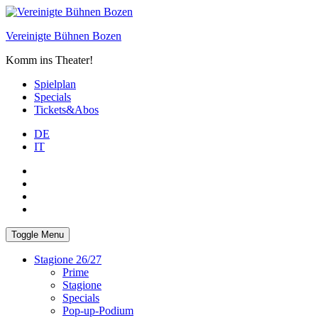
Skip
to
Vereinigte Bühnen Bozen
content
Komm ins Theater!
Spielplan
Specials
Tickets&Abos
DE
IT
PLUS
facebook
Instagram
WhatsApp
Toggle Menu
Stagione 26/27
Prime
Stagione
Specials
Pop-up-Podium