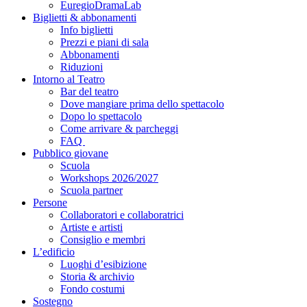
EuregioDramaLab
Biglietti & abbonamenti
Info biglietti
Prezzi e piani di sala
Abbonamenti
Riduzioni
Intorno al Teatro
Bar del teatro
Dove mangiare prima dello spettacolo
Dopo lo spettacolo
Come arrivare & parcheggi
FAQ
Pubblico giovane
Scuola
Workshops 2026/2027
Scuola partner
Persone
Collaboratori e collaboratrici
Artiste e artisti
Consiglio e membri
L’edificio
Luoghi d’esibizione
Storia & archivio
Fondo costumi
Sostegno