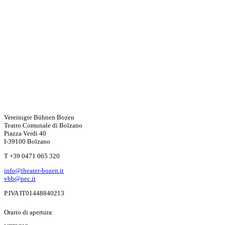
Vereinigte Bühnen Bozen
Teatro Comunale di Bolzano
Piazza Verdi 40
I-39100 Bolzano
T +39 0471 065 320
info@theater-bozen.it
vbb@pec.it
P.IVA IT01448840213
Orario di apertura: