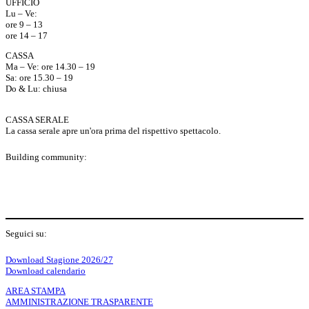
UFFICIO
Lu – Ve:
ore 9 – 13
ore 14 – 17
CASSA
Ma – Ve: ore 14.30 – 19
Sa: ore 15.30 – 19
Do & Lu: chiusa
CASSA SERALE
La cassa serale apre un'ora prima del rispettivo spettacolo.
Building community:
P
Seguici su:
Y
f
I
S
L
Download Stagione 2026/27
Download calendario
o
a
n
o
AREA STAMPA
AMMINISTRAZIONE TRASPARENTE