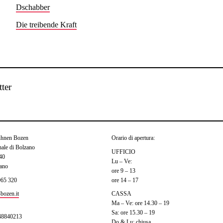
Dschabber
Die treibende Kraft
tter
ühnen Bozen
Orario di apertura:
ale di Bolzano
UFFICIO
 40
Lu – Ve:
ano
ore 9 – 13
065 320
ore 14 – 17
bozen.it
CASSA
Ma – Ve: ore 14.30 – 19
Sa: ore 15.30 – 19
48840213
Do & Lu: chiusa