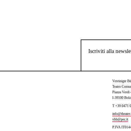
Iscriviti alla newsle
Vereinigte B
Teatro Comun
Piazza Verdi
I-39100 Bolz
T +39 0471 
info@theater-
vbb@pec.it
P.IVA IT014