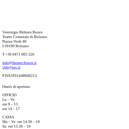
Vereinigte Bühnen Bozen
Teatro Comunale di Bolzano
Piazza Verdi 40
I-39100 Bolzano
T +39 0471 065 320
info@theater-bozen.it
vbb@pec.it
P.IVA IT01448840213
Orario di apertura:
UFFICIO
Lu – Ve:
ore 9 – 13
ore 14 – 17
CASSA
Ma – Ve: ore 14.30 – 19
Sa: ore 15.30 – 19