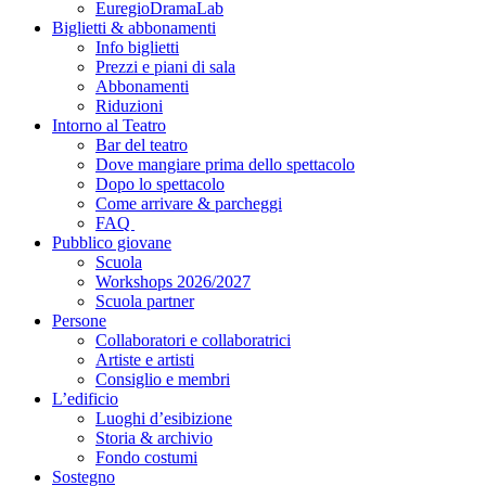
EuregioDramaLab
Biglietti & abbonamenti
Info biglietti
Prezzi e piani di sala
Abbonamenti
Riduzioni
Intorno al Teatro
Bar del teatro
Dove mangiare prima dello spettacolo
Dopo lo spettacolo
Come arrivare & parcheggi
FAQ
Pubblico giovane
Scuola
Workshops 2026/2027
Scuola partner
Persone
Collaboratori e collaboratrici
Artiste e artisti
Consiglio e membri
L’edificio
Luoghi d’esibizione
Storia & archivio
Fondo costumi
Sostegno