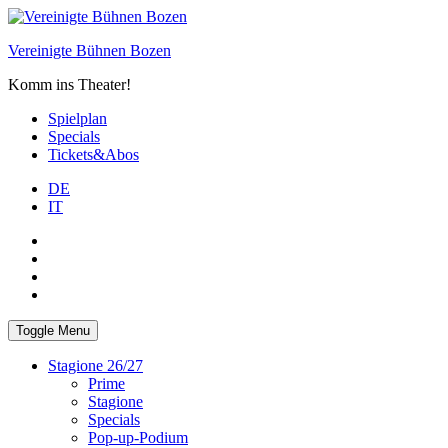
Skip
to
Vereinigte Bühnen Bozen
content
Komm ins Theater!
Spielplan
Specials
Tickets&Abos
DE
IT
PLUS
facebook
Instagram
WhatsApp
Toggle Menu
Stagione 26/27
Prime
Stagione
Specials
Pop-up-Podium