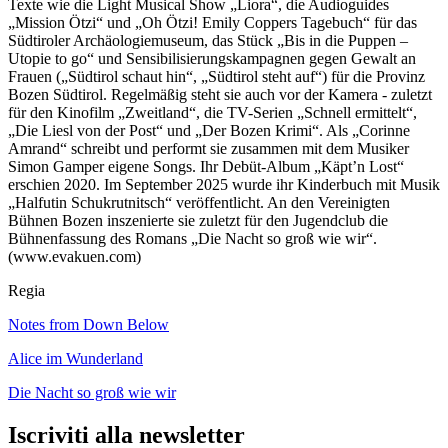
Texte wie die Light Musical Show „Liora“, die Audioguides
„Mission Ötzi“ und „Oh Ötzi! Emily Coppers Tagebuch“ für das
Südtiroler Archäologiemuseum, das Stück „Bis in die Puppen –
Utopie to go“ und Sensibilisierungskampagnen gegen Gewalt an
Frauen („Südtirol schaut hin“, „Südtirol steht auf“) für die Provinz
Bozen Südtirol. Regelmäßig steht sie auch vor der Kamera - zuletzt
für den Kinofilm „Zweitland“, die TV-Serien „Schnell ermittelt“,
„Die Liesl von der Post“ und „Der Bozen Krimi“. Als „Corinne
Amrand“ schreibt und performt sie zusammen mit dem Musiker
Simon Gamper eigene Songs. Ihr Debüt-Album „Käpt’n Lost“
erschien 2020. Im September 2025 wurde ihr Kinderbuch mit Musik
„Halfutin Schukrutnitsch“ veröffentlicht. An den Vereinigten
Bühnen Bozen inszenierte sie zuletzt für den Jugendclub die
Bühnenfassung des Romans „Die Nacht so groß wie wir“.
(www.evakuen.com)
Regia
Notes from Down Below
Alice im Wunderland
Die Nacht so groß wie wir
Iscriviti alla newsletter