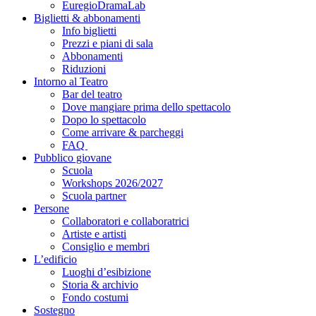
EuregioDramaLab
Biglietti & abbonamenti
Info biglietti
Prezzi e piani di sala
Abbonamenti
Riduzioni
Intorno al Teatro
Bar del teatro
Dove mangiare prima dello spettacolo
Dopo lo spettacolo
Come arrivare & parcheggi
FAQ
Pubblico giovane
Scuola
Workshops 2026/2027
Scuola partner
Persone
Collaboratori e collaboratrici
Artiste e artisti
Consiglio e membri
L’edificio
Luoghi d’esibizione
Storia & archivio
Fondo costumi
Sostegno