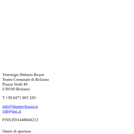
Vereinigte Bühnen Bozen
Teatro Comunale di Bolzano
Piazza Verdi 40
I-39100 Bolzano
T +39 0471 065 320
info@theater-bozen.it
vbb@pec.it
P.IVA IT01448840213
Orario di apertura: