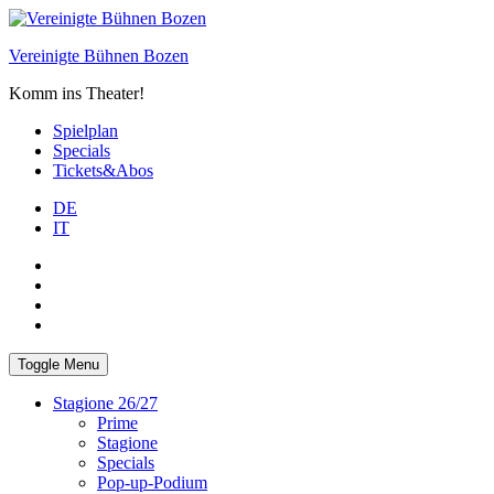
Skip
to
Vereinigte Bühnen Bozen
content
Komm ins Theater!
Spielplan
Specials
Tickets&Abos
DE
IT
PLUS
facebook
Instagram
WhatsApp
Toggle Menu
Stagione 26/27
Prime
Stagione
Specials
Pop-up-Podium