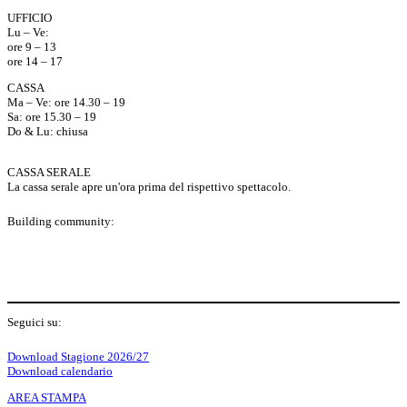
UFFICIO
Lu – Ve:
ore 9 – 13
ore 14 – 17
CASSA
Ma – Ve: ore 14.30 – 19
Sa: ore 15.30 – 19
Do & Lu: chiusa
CASSA SERALE
La cassa serale apre un'ora prima del rispettivo spettacolo.
Building community:
P
Seguici su:
Y
f
I
S
L
Download Stagione 2026/27
Download calendario
AREA STAMPA