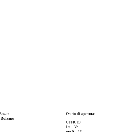
 Bozen
Orario di apertura:
 Bolzano
UFFICIO
Lu – Ve:
ore 9 – 13