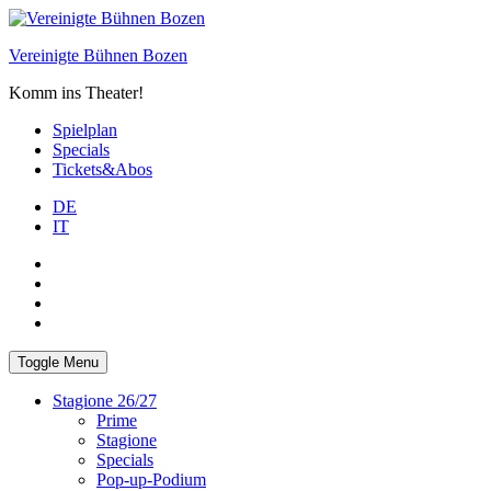
Skip
to
Vereinigte Bühnen Bozen
content
Komm ins Theater!
Spielplan
Specials
Tickets&Abos
DE
IT
PLUS
facebook
Instagram
WhatsApp
Toggle Menu
Stagione 26/27
Prime
Stagione
Specials
Pop-up-Podium