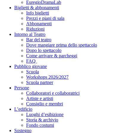
EuregioDramaLab
Biglietti & abbonamenti
Info biglietti
Prezzi e piani di sala
Abbonamenti
Riduzioni
Intorno al Teatro
Bar del teatro
Dove mangiare prima dello spettacolo
Dopo lo spettacolo
Come arrivare & parcheggi
FAQ
Pubblico giovane
Scuola
Workshops 2026/2027
Scuola partner
Persone
Collaboratori e collaboratrici
Artiste e artisti
Consiglio e membri
L’edificio
Luoghi d’esibizione
Storia & archivio
Fondo costumi
Sostegno