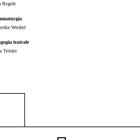
a Regele
mmaturgia
derike Wrobel
gogia teatrale
a Tröster