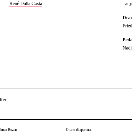
René Dalla Costa
Tanj
Dra
Frie
Peda
Nadj
tter
ühnen Bozen
Orario di apertura: