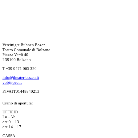
Vereinigte Bühnen Bozen
Teatro Comunale di Bolzano
Piazza Verdi 40
I-39100 Bolzano
T +39 0471 065 320
info@theater-bozen.it
vbb@pec.it
P.IVA IT01448840213
Orario di apertura:
UFFICIO
Lu – Ve:
ore 9 – 13
ore 14 – 17
CASSA