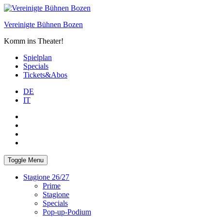
Skip
to
Vereinigte Bühnen Bozen
content
Komm ins Theater!
Spielplan
Specials
Tickets&Abos
DE
IT
PLUS
facebook
Instagram
WhatsApp
Toggle Menu
Stagione 26/27
Prime
Stagione
Specials
Pop-up-Podium