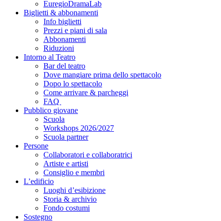
EuregioDramaLab
Biglietti & abbonamenti
Info biglietti
Prezzi e piani di sala
Abbonamenti
Riduzioni
Intorno al Teatro
Bar del teatro
Dove mangiare prima dello spettacolo
Dopo lo spettacolo
Come arrivare & parcheggi
FAQ
Pubblico giovane
Scuola
Workshops 2026/2027
Scuola partner
Persone
Collaboratori e collaboratrici
Artiste e artisti
Consiglio e membri
L’edificio
Luoghi d’esibizione
Storia & archivio
Fondo costumi
Sostegno