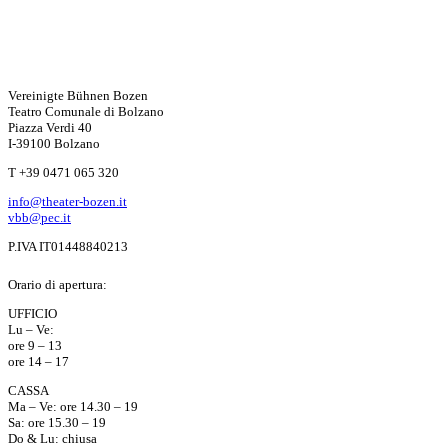
Vereinigte Bühnen Bozen
Teatro Comunale di Bolzano
Piazza Verdi 40
I-39100 Bolzano
T +39 0471 065 320
info@theater-bozen.it
vbb@pec.it
P.IVA IT01448840213
Orario di apertura:
UFFICIO
Lu – Ve:
ore 9 – 13
ore 14 – 17
CASSA
Ma – Ve: ore 14.30 – 19
Sa: ore 15.30 – 19
Do & Lu: chiusa