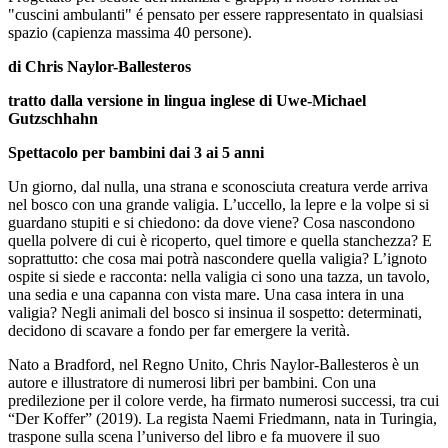
"cuscini ambulanti" é pensato per essere rappresentato in qualsiasi
spazio (capienza massima 40 persone).
di Chris Naylor-Ballesteros
tratto dalla versione in lingua inglese di Uwe-Michael
Gutzschhahn
Spettacolo per bambini dai 3 ai 5 anni
Un giorno, dal nulla, una strana e sconosciuta creatura verde arriva
nel bosco con una grande valigia. L’uccello, la lepre e la volpe si si
guardano stupiti e si chiedono: da dove viene? Cosa nascondono
quella polvere di cui è ricoperto, quel timore e quella stanchezza? E
soprattutto: che cosa mai potrà nascondere quella valigia? L’ignoto
ospite si siede e racconta: nella valigia ci sono una tazza, un tavolo,
una sedia e una capanna con vista mare. Una casa intera in una
valigia? Negli animali del bosco si insinua il sospetto: determinati,
decidono di scavare a fondo per far emergere la verità.
Nato a Bradford, nel Regno Unito, Chris Naylor-Ballesteros è un
autore e illustratore di numerosi libri per bambini. Con una
predilezione per il colore verde, ha firmato numerosi successi, tra cui
“Der Koffer” (2019). La regista Naemi Friedmann, nata in Turingia,
traspone sulla scena l’universo del libro e fa muovere il suo