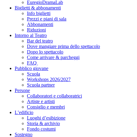
EuregioDramaLab
Biglietti & abbonamenti
Info biglietti
Prezzi e piani di sala
Abbonamenti
Riduzioni
Intorno al Teatro
Bar del teatro
Dove mangiare prima dello spettacolo
Dopo lo spettacolo
Come arrivare & parcheggi
FAQ
Pubblico giovane
Scuola
Workshops 2026/2027
Scuola partner
Persone
Collaboratori e collaboratrici
Artiste e artisti
Consiglio e membri
L’edificio
Luoghi d’esibizione
Storia & archivio
Fondo costumi
Sostegno