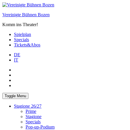
Skip
to
Vereinigte Bühnen Bozen
content
Komm ins Theater!
Spielplan
Specials
Tickets&Abos
DE
IT
PLUS
facebook
Instagram
WhatsApp
Toggle Menu
Stagione 26/27
Prime
Stagione
Specials
Pop-up-Podium